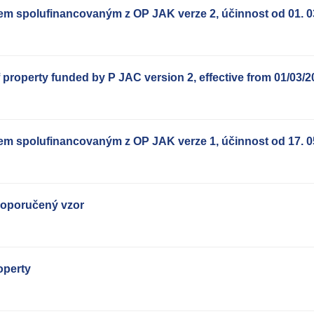
em spolufinancovaným z OP JAK verze 2, účinnost od 01. 0
 property funded by P JAC version 2, effective from 01/03/
em spolufinancovaným z OP JAK verze 1, účinnost od 17. 0
doporučený vzor
operty