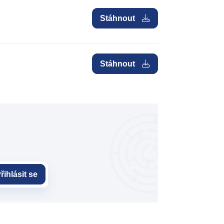
Stáhnout
Stáhnout
řihlásit se