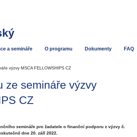
ský
ce a semináře
O programu
Dokumenty
FAQ
mináře výzvy MSCA FELLOWSHIPS CZ
 ze semináře výzvy
PS CZ
ančního semináře pro žadatele o finanční podporu z výzvy č.
utečnil dne 20. září 2022.