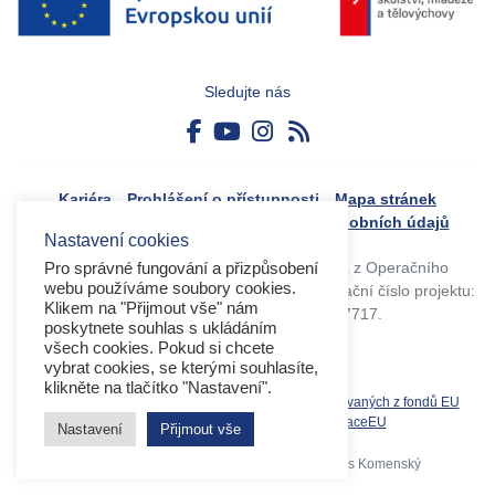
Sledujte nás
Kariéra
Prohlášení o přístupnosti
Mapa stránek
Boj proti korupci
Zásady ochrany osobních údajů
Nastavení cookies
Tvorba webového portálu byla financovaná z Operačního
Pro správné fungování a přizpůsobení
webu používáme soubory cookies.
programu Výzkum, vývoj a vzdělávání. Registrační číslo projektu:
Klikem na "Přijmout vše" nám
CZ.02.4.125/0.0/0.0/17_045/0017717.
poskytnete souhlas s ukládáním
všech cookies. Pokud si chcete
vybrat cookies, se kterými souhlasíte,
klikněte na tlačítko "Nastavení".
Související weby:
Databáze produktů spolufinancovaných z fondů EU
OPVVV
EK
MS2021+
MŠMT
DotaceEU
Nastavení
Přijmout vše
Copyright 2026 © Operační program Jan Amos Komenský