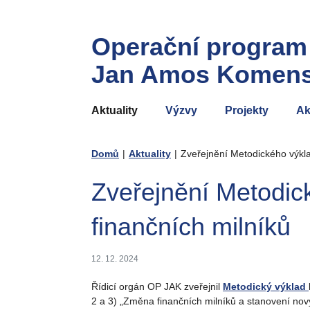
Operační program
Jan Amos Komen
Aktuality
Výzvy
Projekty
Ak
Domů
|
Aktuality
|
Zveřejnění Metodického výkl
Zveřejnění Metodi
finančních milníků
12. 12. 2024
Řídicí orgán OP JAK zveřejnil
Metodický výklad
2 a 3) „Změna finančních milníků a stanovení nový