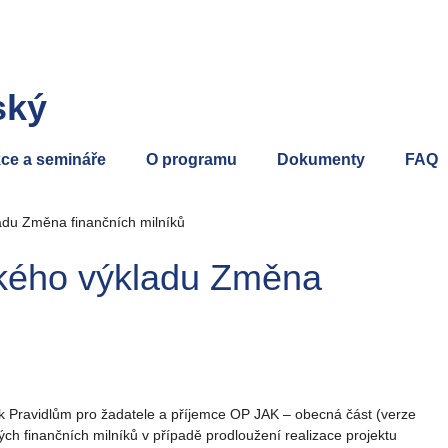
ský
ce a semináře
O programu
Dokumenty
FAQ
adu Změna finančních milníků
ckého výkladu Změna
k Pravidlům pro žadatele a příjemce OP JAK – obecná část (verze
ch finančních milníků v případě prodloužení realizace projektu