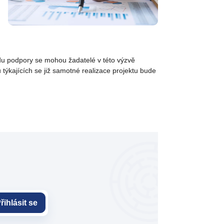
du podpory se mohou žadatelé v této výzvě
týkajících se již samotné realizace projektu bude
řihlásit se