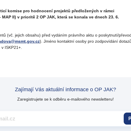
ticí komise pro hodnocení projektů předložených v rámci
MAP II) v prioritě 2 OP JAK, která se konala ve dnech 23. 6.
ntů (vč. jejich obsahu) před vydáním právního aktu o poskytnutí/převo
radova@msmt.gov.cz
). Jméno kontaktní osoby pro zodpovídání dotazů 
e v ISKP21+.
Zajímají Vás aktuální informace o OP JAK?
Zaregistrujete se k odběru e-mailového newsletteru!
P