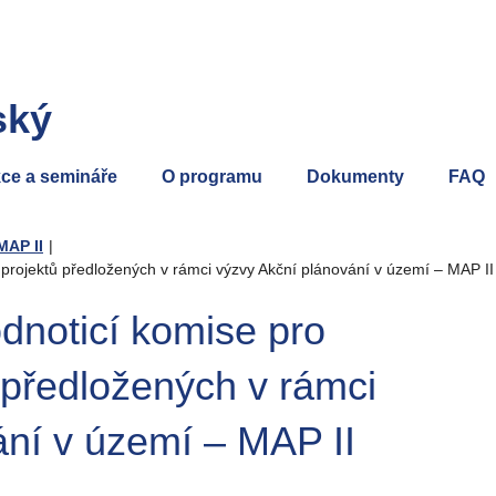
ský
ce a semináře
O programu
Dokumenty
FAQ
MAP II
|
projektů předložených v rámci výzvy Akční plánování v území – MAP II
dnoticí komise pro
 předložených v rámci
ání v území – MAP II