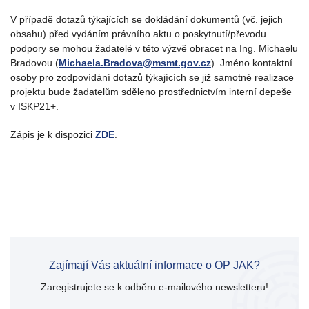
V případě dotazů týkajících se dokládání dokumentů (vč. jejich
obsahu) před vydáním právního aktu o poskytnutí/převodu
podpory se mohou žadatelé v této výzvě obracet na Ing. Michaelu
Bradovou (
Michaela.Bradova@msmt.gov.cz
). Jméno kontaktní
osoby pro zodpovídání dotazů týkajících se již samotné realizace
projektu bude žadatelům sděleno prostřednictvím interní depeše
v ISKP21+.
Zápis je k dispozici
ZDE
.
Zajímají Vás aktuální informace o OP JAK?
Zaregistrujete se k odběru e-mailového newsletteru!