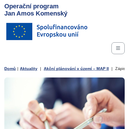
Operační program
Jan Amos Komenský
Domů
|
Aktuality
|
Akční plánování v území – MAP II
|
Zápis z