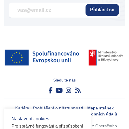
Přihlásit se
Sledujte nás
Kariéra
Prohlášení o přístupnosti
Mapa stránek
Boj proti korupci
Zásady ochrany osobních údajů
Nastavení cookies
Tvorba webového portálu byla financovaná z Operačního
Pro správné fungování a přizpůsobení