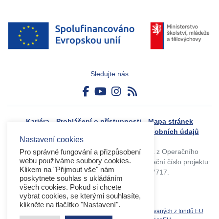
Sledujte nás
Kariéra
Prohlášení o přístupnosti
Mapa stránek
Boj proti korupci
Zásady ochrany osobních údajů
Nastavení cookies
Tvorba webového portálu byla financovaná z Operačního
Pro správné fungování a přizpůsobení
webu používáme soubory cookies.
programu Výzkum, vývoj a vzdělávání. Registrační číslo projektu:
Klikem na "Přijmout vše" nám
CZ.02.4.125/0.0/0.0/17_045/0017717.
poskytnete souhlas s ukládáním
všech cookies. Pokud si chcete
vybrat cookies, se kterými souhlasíte,
klikněte na tlačítko "Nastavení".
Související weby:
Databáze produktů spolufinancovaných z fondů EU