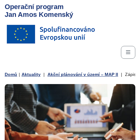
Operační program
Jan Amos Komenský
Domů
|
Aktuality
|
Akční plánování v území – MAP II
|
Zápis z