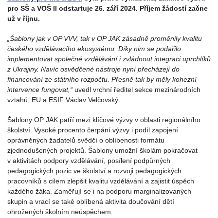
pro SŠ a VOŠ II odstartuje 26. září 2024. Příjem žádostí začne
už v říjnu.
„Šablony jak v OP VVV, tak v OP JAK zásadně proměnily kvalitu
českého vzdělávacího ekosystému. Díky nim se podařilo
implementovat společné vzdělávání i zvládnout integraci uprchlíků
z Ukrajiny. Navíc osvědčené nástroje nyní přecházejí do
financování ze státního rozpočtu. Přesně tak by měly kohezní
intervence fungovat,“
uvedl vrchní ředitel sekce mezinárodních
vztahů, EU a ESIF Václav Velčovský.
Šablony OP JAK patří mezi klíčové výzvy v oblasti regionálního
školství. Vysoké procento čerpání výzvy i podíl zapojení
oprávněných žadatelů svědčí o oblíbenosti formátu
zjednodušených projektů. Šablony umožní školám pokračovat
v aktivitách podpory vzdělávání, posílení podpůrných
pedagogických pozic ve školství a rozvoji pedagogických
pracovníků s cílem zlepšit kvalitu vzdělávání a zajistit úspěch
každého žáka. Zaměřují se i na podporu marginalizovaných
skupin a vrací se také oblíbená aktivita doučování dětí
ohrožených školním neúspěchem.