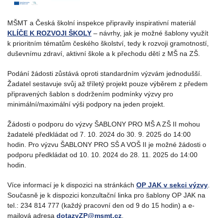
MŠMT a Česká školní inspekce připravily inspirativní materiál
KLÍČE K ROZVOJI ŠKOLY
– návrhy, jak je možné šablony využít
k prioritním tématům českého školství, tedy k rozvoji gramotností,
duševnímu zdraví, aktivní škole a k přechodu dětí z MŠ na ZŠ.
Podání žádosti zůstává oproti standardním výzvám jednodušší.
Žadatel sestavuje svůj až tříletý projekt pouze výběrem z předem
připravených šablon s dodržením podmínky výzvy pro
minimální/maximální výši podpory na jeden projekt.
Žádosti o podporu do výzvy ŠABLONY PRO MŠ A ZŠ II mohou
žadatelé předkládat od 7. 10. 2024 do 30. 9. 2025 do 14:00
hodin. Pro výzvu ŠABLONY PRO SŠ A VOŠ II je možné žádosti o
podporu předkládat od 10. 10. 2024 do 28. 11. 2025 do 14:00
hodin.
Více informací je k dispozici na stránkách
OP JAK v sekci výzvy
.
Současně je k dispozici konzultační linka pro šablony OP JAK na
tel.: 234 814 777 (každý pracovní den od 9 do 15 hodin) a e-
mailová adresa
dotazyZP@msmt.cz
.