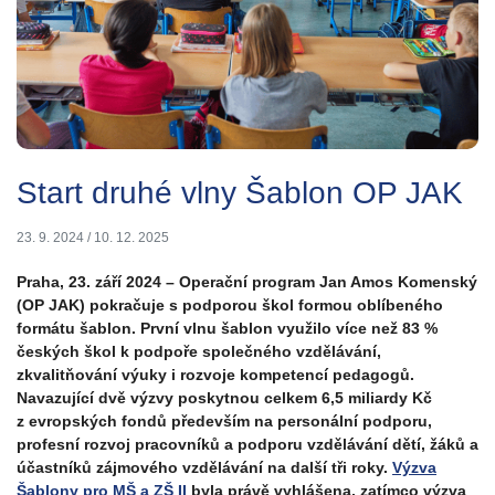
Start druhé vlny Šablon OP JAK
23. 9. 2024
/
10. 12. 2025
Praha, 23. září 2024 – Operační program Jan Amos Komenský
(OP JAK) pokračuje s podporou škol formou oblíbeného
formátu šablon. První vlnu šablon využilo více než 83 %
českých škol k podpoře společného vzdělávání,
zkvalitňování výuky i rozvoje kompetencí pedagogů.
Navazující dvě výzvy poskytnou celkem 6,5 miliardy Kč
z evropských fondů především na personální podporu,
profesní rozvoj pracovníků a podporu vzdělávání dětí, žáků a
účastníků zájmového vzdělávání na další tři roky.
Výzva
Šablony pro MŠ a ZŠ II
byla právě vyhlášena, zatímco výzva