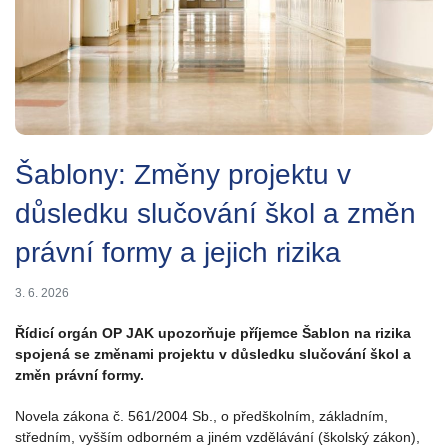
Šablony: Změny projektu v
důsledku slučování škol a změn
právní formy a jejich rizika
3. 6. 2026
Řídicí orgán OP JAK upozorňuje příjemce Šablon na rizika
spojená se změnami projektu v důsledku slučování škol a
změn právní formy.
Novela zákona č. 561/2004 Sb., o předškolním, základním,
středním, vyšším odborném a jiném vzdělávání (školský zákon),