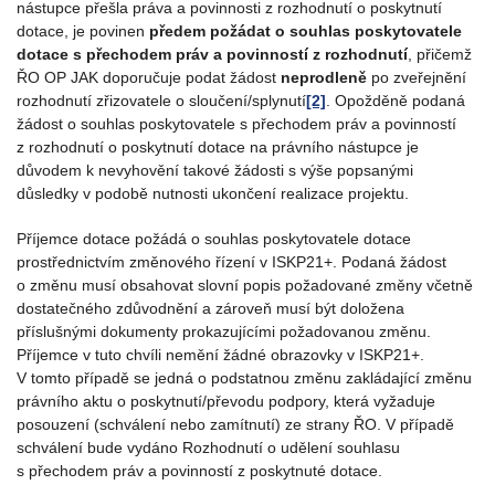
nástupce přešla práva a povinnosti z rozhodnutí o poskytnutí
dotace, je povinen
předem požádat o souhlas poskytovatele
dotace s přechodem práv a povinností z rozhodnutí
, přičemž
ŘO OP JAK doporučuje podat žádost
neprodleně
po zveřejnění
rozhodnutí zřizovatele o sloučení/splynutí
[2]
. Opožděně podaná
žádost o souhlas poskytovatele s přechodem práv a povinností
z rozhodnutí o poskytnutí dotace na právního nástupce je
důvodem k nevyhovění takové žádosti s výše popsanými
důsledky v podobě nutnosti ukončení realizace projektu.
Příjemce dotace požádá o souhlas poskytovatele dotace
prostřednictvím změnového řízení v ISKP21+. Podaná žádost
o změnu musí obsahovat slovní popis požadované změny včetně
dostatečného zdůvodnění a zároveň musí být doložena
příslušnými dokumenty prokazujícími požadovanou změnu.
Příjemce v tuto chvíli nemění žádné obrazovky v ISKP21+.
V tomto případě se jedná o podstatnou změnu zakládající změnu
právního aktu o poskytnutí/převodu podpory, která vyžaduje
posouzení (schválení nebo zamítnutí) ze strany ŘO. V případě
schválení bude vydáno Rozhodnutí o udělení souhlasu
s přechodem práv a povinností z poskytnuté dotace.