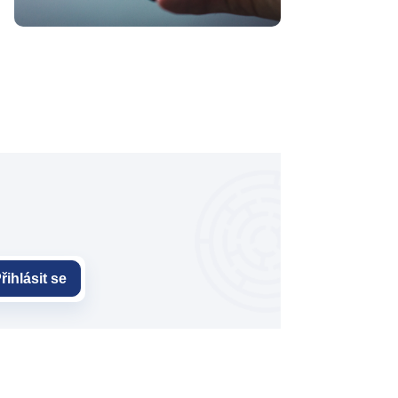
řihlásit se