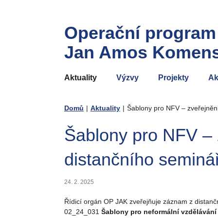
Operační program
Jan Amos Komen
Aktuality
Výzvy
Projekty
Ak
Domů
|
Aktuality
|
Šablony pro NFV – zveřejněn
Šablony pro NFV – 
distančního seminář
24. 2. 2025
Řídicí orgán OP JAK zveřejňuje záznam z distančn
02_24_031
Šablony pro neformální vzdělávání