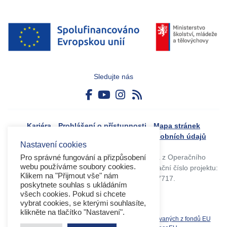
Sledujte nás
Kariéra
Prohlášení o přístupnosti
Mapa stránek
Boj proti korupci
Zásady ochrany osobních údajů
Nastavení cookies
Tvorba webového portálu byla financovaná z Operačního
Pro správné fungování a přizpůsobení
webu používáme soubory cookies.
programu Výzkum, vývoj a vzdělávání. Registrační číslo projektu:
Klikem na "Přijmout vše" nám
CZ.02.4.125/0.0/0.0/17_045/0017717.
poskytnete souhlas s ukládáním
všech cookies. Pokud si chcete
vybrat cookies, se kterými souhlasíte,
klikněte na tlačítko "Nastavení".
Související weby:
Databáze produktů spolufinancovaných z fondů EU