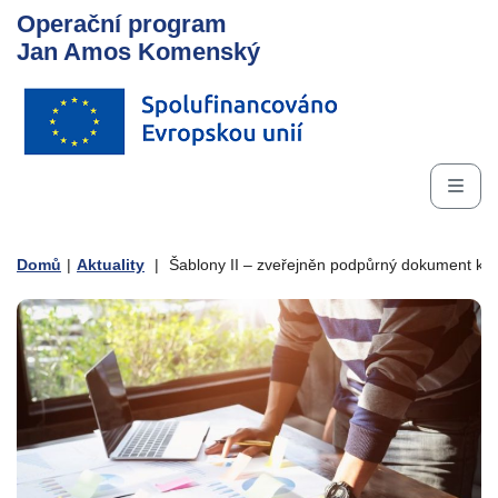
Operační program
Jan Amos Komenský
Domů
|
Aktuality
|
Šablony II – zveřejněn podpůrný dokument k d