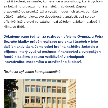
dražší školení, semináře, konference a workshopy, které bychom
za běžného provozu mohli jen stěží nabídnout. Zapojení
pracovníků do projektů EU a využití moderních aktivit pomůže
učitelům zdokonalovat své dovednosti a znalosti, což se pak
příznivě jistě projeví ve vztahu mezi učitelem a žákem a zlepší i
klima ve třídě.
Děkujeme panu řediteli za rozhovor, přejeme
Gymnáziu Petra
Bezruče
hladký průběh realizace projektu i úspěch v jeho
dalších aktivitách. Jsme velmi hrdí na každého žadatele a
příjemce, který využívá možnosti financování z evropských
fondů k dalšímu posunu vzdělávání v principech
inovativního, moderního a otevřeného školství.
Rozhovor byl veden korespondenčně.