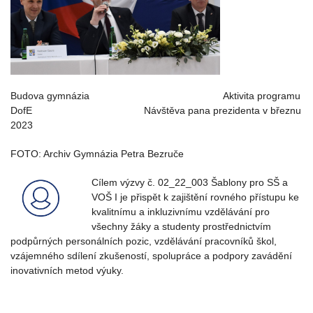
Budova gymnázia Aktivita programu
DofE Návštěva pana prezidenta v březnu
2023
FOTO: Archiv Gymnázia Petra Bezruče
Cílem výzvy č. 02_22_003 Šablony pro SŠ a
VOŠ I je přispět k zajištění rovného přístupu ke
kvalitnímu a inkluzivnímu vzdělávání pro
všechny žáky a studenty prostřednictvím
podpůrných personálních pozic, vzdělávání pracovníků škol,
vzájemného sdílení zkušeností, spolupráce a podpory zavádění
inovativních metod výuky.