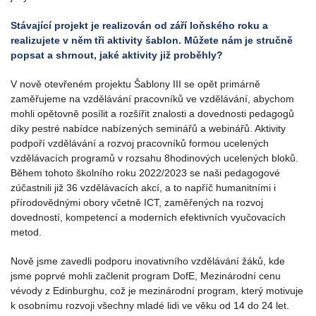
Stávající projekt je realizován od září loňského roku a
realizujete v něm tři aktivity šablon. Můžete nám je stručně
popsat a shrnout, jaké aktivity již proběhly?
V nově otevřeném projektu Šablony III se opět primárně
zaměřujeme na vzdělávání pracovníků ve vzdělávání, abychom
mohli opětovně posílit a rozšířit znalosti a dovednosti pedagogů
díky pestré nabídce nabízených seminářů a webinářů. Aktivity
podpoří vzdělávání a rozvoj pracovníků formou ucelených
vzdělávacích programů v rozsahu 8hodinových ucelených bloků.
Během tohoto školního roku 2022/2023 se naši pedagogové
zúčastnili již 36 vzdělávacích akcí, a to napříč humanitními i
přírodovědnými obory včetně ICT, zaměřených na rozvoj
dovedností, kompetencí a moderních efektivních vyučovacích
metod.
Nově jsme zavedli podporu inovativního vzdělávání žáků, kde
jsme poprvé mohli začlenit program DofE, Mezinárodní cenu
vévody z Edinburghu, což je mezinárodní program, který motivuje
k osobnímu rozvoji všechny mladé lidi ve věku od 14 do 24 let.