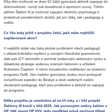
Díky této možnosti se dnes 52 žáků gymnázia aktivně zapojuje do
dobrovolnictví, rozvíjí své dovednosti a sportovní rozvoj. Třetím
pilířem Šablon III je možnost zapojení školního psychologa k
poskytnutí poradenských služeb, jak pro žáky, tak i pedagogy a
rodiče.
Co Vás tedy ještě v projektu čeká, jaké máte nejbližší
naplánované akce?
V nejbližší době nás čeká plošné proškolení všech pedagogů
v oblasti kritického myšlení a rozvíjení čtenářské gramotnosti,
dále pak ICT semináře a seminář podporující aktivizující výuku a
didaktická strategie vedenou známým lektorem a učitelem
Robertem Čapkem. V rámci inovativního vzdělávání se účastníci
programu DofE, žáci našeho gymnázia, budou moci postupně
zúčastňovat expedicí do Beskyd a okolí vedených našimi
zkušenými pedagogy, kteří jsou proškoleni a aktivně se zapojují
do programu.
Délka projektu je umožněna až na tři roky, a i Váš projekt
Šablony III končí v létě 2025. Jak posuzujete změny šablon v
OP JAK oproti OP VVV, tedy například právě možnost tříleté