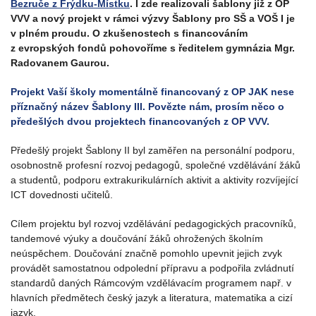
Bezruče z Frýdku-Místku
. I zde realizovali šablony již z OP
VVV a nový projekt v rámci výzvy Šablony pro SŠ a VOŠ I je
v plném proudu. O zkušenostech s financováním
z evropských fondů pohovoříme s ředitelem gymnázia Mgr.
Radovanem Gaurou.
Projekt Vaší školy momentálně financovaný z OP JAK nese
příznačný název Šablony III. Povězte nám, prosím něco o
předešlých dvou projektech financovaných z OP VVV.
Předešlý projekt Šablony II byl zaměřen na personální podporu,
osobnostně profesní rozvoj pedagogů, společné vzdělávání žáků
a studentů, podporu extrakurikulárních aktivit a aktivity rozvíjející
ICT dovednosti učitelů.
Cílem projektu byl rozvoj vzdělávání pedagogických pracovníků,
tandemové výuky a doučování žáků ohrožených školním
neúspěchem. Doučování značně pomohlo upevnit jejich zvyk
provádět samostatnou odpolední přípravu a podpořila zvládnutí
standardů daných Rámcovým vzdělávacím programem např. v
hlavních předmětech český jazyk a literatura, matematika a cizí
jazyk.