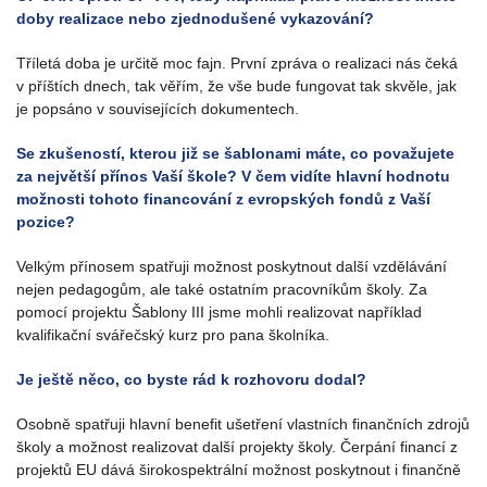
doby realizace nebo zjednodušené vykazování?
Tříletá doba je určitě moc fajn. První zpráva o realizaci nás čeká
v příštích dnech, tak věřím, že vše bude fungovat tak skvěle, jak
je popsáno v souvisejících dokumentech.
Se zkušeností, kterou již se šablonami máte, co považujete
za největší přínos Vaší škole? V čem vidíte hlavní hodnotu
možnosti tohoto financování z evropských fondů z Vaší
pozice?
Velkým přínosem spatřuji možnost poskytnout další vzdělávání
nejen pedagogům, ale také ostatním pracovníkům školy. Za
pomocí projektu Šablony III jsme mohli realizovat například
kvalifikační svářečský kurz pro pana školníka.
Je ještě něco, co byste rád k rozhovoru dodal?
Osobně spatřuji hlavní benefit ušetření vlastních finančních zdrojů
školy a možnost realizovat další projekty školy. Čerpání financí z
projektů EU dává širokospektrální možnost poskytnout i finančně