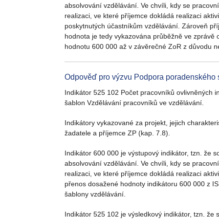
absolvování vzdělávání. Ve chvíli, kdy se pracovn
realizaci, ve které příjemce dokládá realizaci akt
poskytnutých účastníkům vzdělávání. Zároveň př
hodnota je tedy vykazována průběžně ve zprávě o 
hodnotu 600 000 až v závěrečné ZoR z důvodu n
Odpověď pro výzvu Podpora poradenského 
Indikátor 525 102 Počet pracovníků ovlivněných i
šablon Vzdělávání pracovníků ve vzdělávání.
Indikátory vykazované za projekt, jejich charakter
žadatele a příjemce ZP (kap. 7.8).
Indikátor 600 000 je výstupový indikátor, tzn. že
absolvování vzdělávání. Ve chvíli, kdy se pracovn
realizaci, ve které příjemce dokládá realizaci akt
přenos dosažené hodnoty indikátoru 600 000 z IS
šablony vzdělávání.
Indikátor 525 102 je výsledkový indikátor, tzn. ž