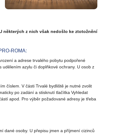
 U některých z nich však nedošlo ke ztotožnění
 a PRO-ROMA:
arození a adrese trvalého pobytu podpořené
 s udělením azylu či doplňkové ochrany. U osob z
číslem. V části Trvalé bydliště je nutné zvolit
aticky po zadání a stisknutí tlačítka Vyhledat
 částí apod. Pro výběr požadované adresy je třeba
mení dané osoby. U přepisu jmen a příjmení cizinců