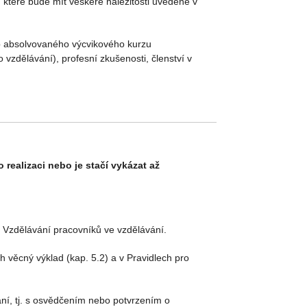
 které bude mít veškeré náležitosti uvedené v
yp absolvovaného výcvikového kurzu
vzdělávání), profesní zkušenosti, členství v
realizaci nebo je stačí vykázat až
n Vzdělávání pracovníků ve vzdělávání.
ch věcný výklad (kap. 5.2) a v Pravidlech pro
ání, tj. s osvědčením nebo potvrzením o