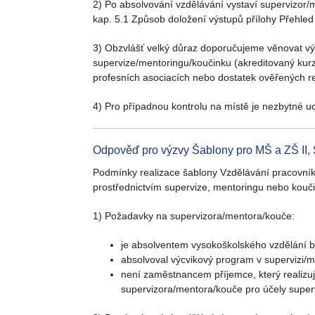
2) Po absolvování vzdělávání vystaví supervizor/
kap. 5.1 Způsob doložení výstupů přílohy Přehled 
3) Obzvlášť velký důraz doporučujeme věnovat výb
supervize/mentoringu/koučinku (akreditovaný kurz,
profesních asociacích nebo dostatek ověřených re
4) Pro případnou kontrolu na místě je nezbytné uc
Odpověď pro výzvy Šablony pro MŠ a ZŠ II, 
Podmínky realizace šablony Vzdělávání pracovníků 
prostřednictvím supervize, mentoringu nebo kouč
1) Požadavky na supervizora/mentora/kouče:
je absolventem vysokoškolského vzdělání 
absolvoval výcvikový program v supervizi
není zaměstnancem příjemce, který realizuje
supervizora/mentora/kouče pro účely super