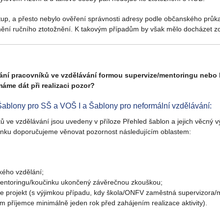
tup, a přesto nebylo ověření správnosti adresy podle občanského průka
nění ručního ztotožnění. K takovým případům by však mělo docházet zc
vání pracovníků ve vzdělávání formou supervize/mentoringu nebo
áme dát při realizaci pozor?
ablony pro SŠ a VOŠ I a Šablony pro neformální vzdělávání:
ve vzdělávání jsou uvedeny v příloze Přehled šablon a jejich věcný výk
inku doporučujeme věnovat pozornost následujícím oblastem:
kého vzdělání;
/mentoringu/koučinku ukončený závěrečnou zkouškou;
e projekt (s výjimkou případu, kdy škola/ONFV zaměstná supervizora/men
 příjemce minimálně jeden rok před zahájením realizace aktivity).