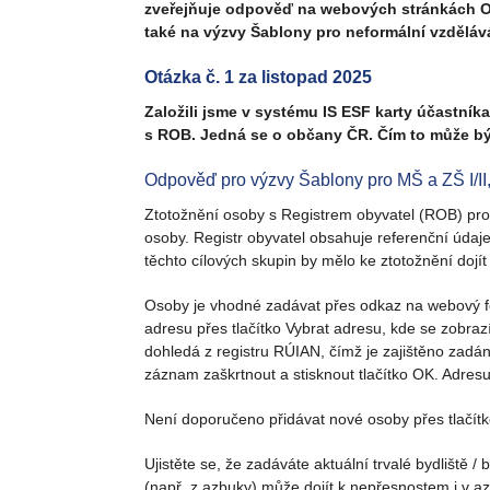
zveřejňuje odpověď na webových stránkách O
také na výzvy Šablony pro neformální vzděl
Otázka č. 1 za listopad 2025
Založili jsme v systému IS ESF karty účastník
s ROB. Jedná se o občany ČR. Čím to může b
Odpověď pro výzvy Šablony pro MŠ a ZŠ I/I
Ztotožnění osoby s Registrem obyvatel (ROB) pro
osoby. Registr obyvatel obsahuje referenční údaj
těchto cílových skupin by mělo ke ztotožnění dojít
Osoby je vhodné zadávat přes odkaz na webový form
adresu přes tlačítko Vybrat adresu, kde se zobrazí
dohledá z registru RÚIAN, čímž je zajištěno zadá
záznam zaškrtnout a stisknout tlačítko OK. Adre
Není doporučeno přidávat nové osoby přes tlačít
Ujistěte se, že zadáváte aktuální trvalé bydliště /
(např. z azbuky) může dojít k nepřesnostem i v a