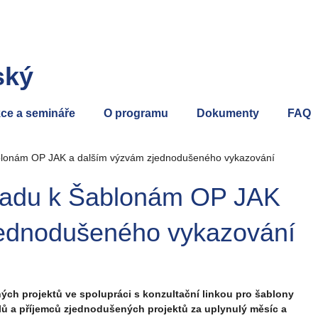
ský
ce a semináře
O programu
Dokumenty
FAQ
ablonám OP JAK a dalším výzvám zjednodušeného vykazování
opadu k Šablonám OP JAK
jednodušeného vykazování
ch projektů ve spolupráci s konzultační linkou pro šablony
elů a příjemců zjednodušených projektů za uplynulý měsíc a