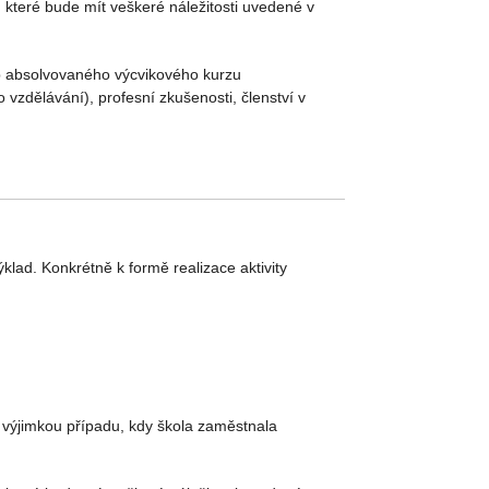
 které bude mít veškeré náležitosti uvedené v
yp absolvovaného výcvikového kurzu
vzdělávání), profesní zkušenosti, členství v
lad. Konkrétně k formě realizace aktivity
s výjimkou případu, kdy škola zaměstnala