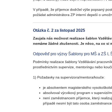
V případě, že příjemce dodržel výše popsaný pos
požádat administrátora ZP interní depeší o umož
Otázka č. 2 za listopad 2025
Zaujala nás možnost realizace šablon Vzdělá
nemáme žádné zkušenosti. Je něco, na co si m
Odpověď pro výzvy Šablony pro MŠ a ZŠ I, Š
Podmínky realizace šablony Vzdělávání pracovníků 
prostřednictvím supervize, mentoringu nebo kouč
1) Požadavky na supervizora/mentora/kouče:
je absolventem magisterského vysokoškols
absolvoval výcvikový program v supervizi
není zaměstnancem příjemce, který realizuj
případě nesmí být tato osoba zaměstnancem