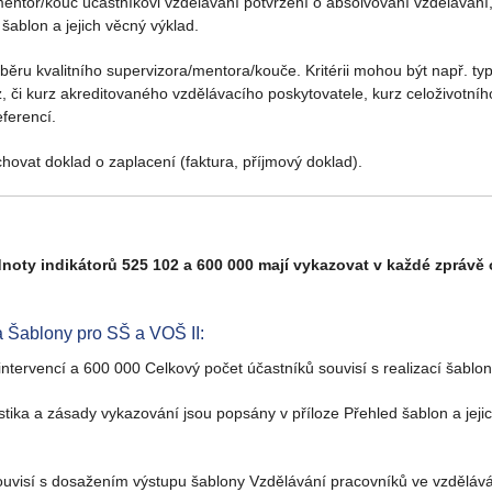
mentor/kouč účastníkovi vzdělávání potvrzení o absolvování vzdělávání,
šablon a jejich věcný výklad.
ěru kvalitního supervizora/mentora/kouče. Kritérii mohou být např. t
 či kurz akreditovaného vzdělávacího poskytovatele, kurz celoživotního 
ferencí.
hovat doklad o zaplacení (faktura, příjmový doklad).
oty indikátorů 525 102 a 600 000 mají vykazovat v každé zprávě o 
 Šablony pro SŠ a VOŠ II:
intervencí a 600 000 Celkový počet účastníků souvisí s realizací šablo
istika a zásady vykazování jsou popsány v příloze Přehled šablon a jeji
 souvisí s dosažením výstupu šablony Vzdělávání pracovníků ve vzděláv