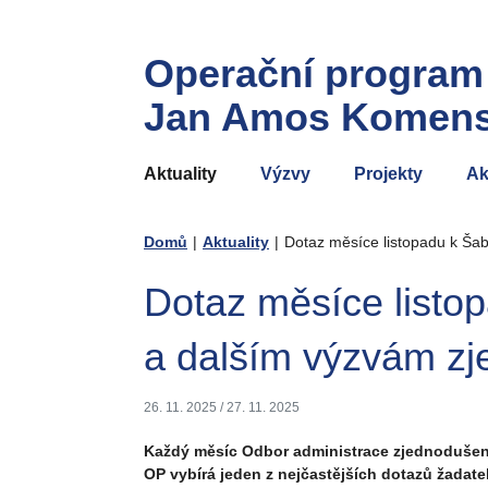
Operační program
Jan Amos Komen
Aktuality
Výzvy
Projekty
Ak
Domů
|
Aktuality
|
Dotaz měsíce listopadu k Š
Dotaz měsíce list
a dalším výzvám z
26. 11. 2025
/
27. 11. 2025
Každý měsíc Odbor administrace zjednodušený
OP vybírá jeden z nejčastějších dotazů žadat