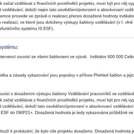
ík začal vzdělávat z finančních prostředků projektu, musí být pro něj v
ivit vzdělávání, doloží nejen tato osvědčení/potvrzení o absolvovaní vz
íjemce provede ve zprávě o realizaci přenos dosažené hodnoty indiká
realizaci, ve které jsou doloženy výstupy šablony vzdělávání (v I. v
efunkčního systému IS ESF).
systému:
ntervencí souvisí se všemi šablonami ve výzvě. Indikátor 600 000 Celko
istika a zásady vykazování jsou popsány v příloze Přehled šablon a jeji
 souvisí s dosažením výstupu šablony Vzdělávání pracovníků ve vzděláv
ík začal vzdělávat z finančních prostředků projektu, musí být pro něj v
ivit vzdělávání, doloží tato osvědčení/potvrzení o absolvovaní vzdělává
 ESF do ISKP21+. Dosažená hodnota je tedy vykazována průběžně ve zp
e slouží k prokázání, že bylo cíle projektu dosaženo. Dosažená hodnota