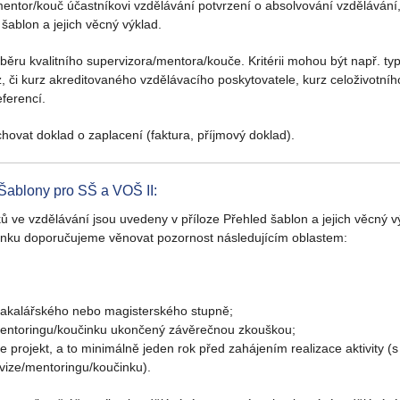
mentor/kouč účastníkovi vzdělávání potvrzení o absolvování vzdělávání,
šablon a jejich věcný výklad.
ěru kvalitního supervizora/mentora/kouče. Kritérii mohou být např. t
 či kurz akreditovaného vzdělávacího poskytovatele, kurz celoživotního 
ferencí.
hovat doklad o zaplacení (faktura, příjmový doklad).
Šablony pro SŠ a VOŠ II:
ve vzdělávání jsou uvedeny v příloze Přehled šablon a jejich věcný výk
inku doporučujeme věnovat pozornost následujícím oblastem:
bakalářského nebo magisterského stupně;
/mentoringu/koučinku ukončený závěrečnou zkouškou;
 projekt, a to minimálně jeden rok před zahájením realizace aktivity (
vize/mentoringu/koučinku).