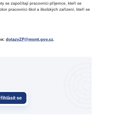
 se započítají pracovníci příjemce, kteří se
on pracovníci škol a školských zařízení, kteří se
na:
dotazyZP@msmt.gov.cz
.
řihlásit se