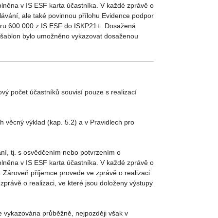
yplněna v IS ESF karta účastníka. V každé zprávě o
dělávání, ale také povinnou přílohu Evidence podpor
toru 600 000 z IS ESF do ISKP21+. Dosažená
lně šablon bylo umožněno vykazovat dosaženou
vý počet účastníků souvisí pouze s realizací
ch věcný výklad (kap. 5.2) a v Pravidlech pro
ání, tj. s osvědčením nebo potvrzením o
yplněna v IS ESF karta účastníka. V každé zprávě o
ní. Zároveň příjemce provede ve zprávě o realizaci
rávě o realizaci, ve které jsou doloženy výstupy
 je vykazována průběžně, nejpozději však v