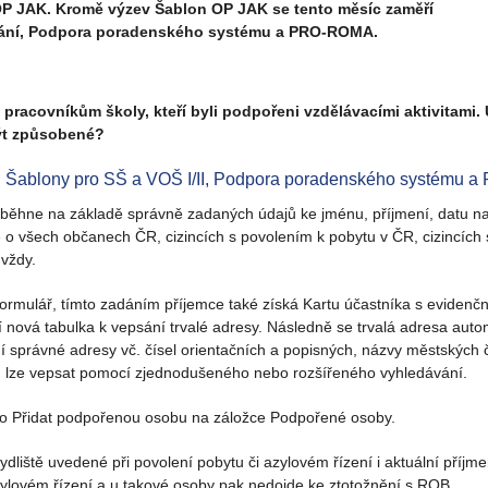
P JAK. Kromě výzev Šablon OP JAK se tento měsíc zaměří
ávání, Podpora poradenského systému a PRO-ROMA.
a pracovníkům školy, kteří byli podpořeni vzdělávacími aktivitami.
ýt způsobené?
I, Šablony pro SŠ a VOŠ I/II, Podpora poradenského systému
běhne na základě správně zadaných údajů ke jménu, příjmení, datu n
e o všech občanech ČR, cizincích s povolením k pobytu v ČR, cizincích
 vždy.
ulář, tímto zadáním příjemce také získá Kartu účastníka s evidenčním 
 nová tabulka k vepsání trvalé adresy. Následně se trvalá adresa autom
ní správné adresy vč. čísel orientačních a popisných, názvy městských
su lze vepsat pomocí zjednodušeného nebo rozšířeného vyhledávání.
ko Přidat podpořenou osobu na záložce Podpořené osoby.
 bydliště uvedené při povolení pobytu či azylovém řízení i aktuální příj
zylovém řízení a u takové osoby pak nedojde ke ztotožnění s ROB.