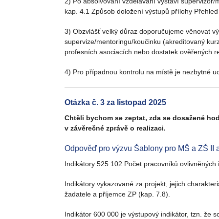
2) Po absolvování vzdělávání vystaví supervizor/
kap. 4.1 Způsob doložení výstupů přílohy Přehled 
3) Obzvlášť velký důraz doporučujeme věnovat výb
supervize/mentoringu/koučinku (akreditovaný kurz,
profesních asociacích nebo dostatek ověřených re
4) Pro případnou kontrolu na místě je nezbytné uc
Otázka č. 3 za listopad 2025
Chtěli bychom se zeptat, zda se dosažené hodn
v závěrečné zprávě o realizaci.
Odpověď pro výzvu Šablony pro MŠ a ZŠ II a
Indikátory 525 102 Počet pracovníků ovlivněných 
Indikátory vykazované za projekt, jejich charakter
žadatele a příjemce ZP (kap. 7.8).
Indikátor 600 000 je výstupový indikátor, tzn. že