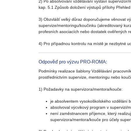
2) Po absolvování vzdělávání vystaví supervizor/
kap. 5.1 Způsob doložení výstupů přílohy Přehled 
3) Obzvlášť velký důraz doporučujeme věnovat výb
supervize/mentoringu/koučinku (akreditovaný kurz,
profesních asociacích nebo dostatek ověřených re
4) Pro případnou kontrolu na místě je nezbytné uc
Odpověď pro výzvu PRO-ROMA:
Podmínky realizace šablony Vzdělávání pracovníků 
prostřednictvím supervize, mentoringu nebo kouč
1) Požadavky na supervizora/mentora/kouče:
je absolventem vysokoškolského vzdělání 
absolvoval výcvikový program v supervizi
není zaměstnancem příjemce, který realizuje
supervizora/mentora/kouče pro účely super