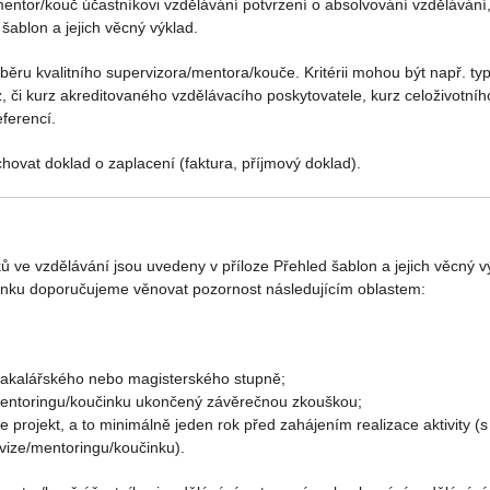
mentor/kouč účastníkovi vzdělávání potvrzení o absolvování vzdělávání,
šablon a jejich věcný výklad.
ěru kvalitního supervizora/mentora/kouče. Kritérii mohou být např. t
 či kurz akreditovaného vzdělávacího poskytovatele, kurz celoživotního 
ferencí.
hovat doklad o zaplacení (faktura, příjmový doklad).
ve vzdělávání jsou uvedeny v příloze Přehled šablon a jejich věcný výk
inku doporučujeme věnovat pozornost následujícím oblastem:
bakalářského nebo magisterského stupně;
/mentoringu/koučinku ukončený závěrečnou zkouškou;
 projekt, a to minimálně jeden rok před zahájením realizace aktivity (
vize/mentoringu/koučinku).