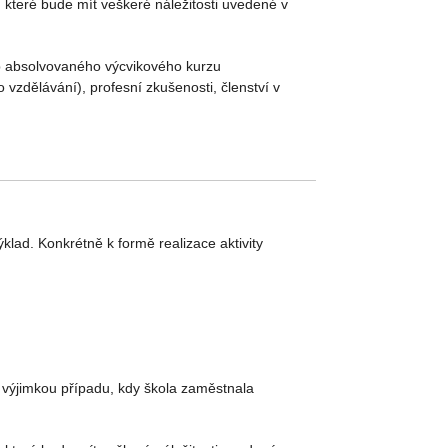
 které bude mít veškeré náležitosti uvedené v
yp absolvovaného výcvikového kurzu
vzdělávání), profesní zkušenosti, členství v
lad. Konkrétně k formě realizace aktivity
s výjimkou případu, kdy škola zaměstnala