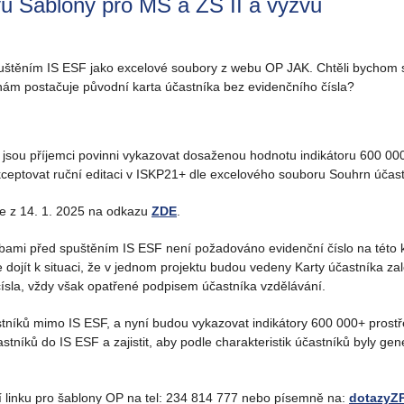
u Šablony pro MŠ a ZŠ II a výzvu
uštěním IS ESF jako excelové soubory z webu OP JAK. Chtěli bychom s
nám postačuje původní karta účastníka bez evidenčního čísla?
5 jsou příjemci povinni vykazovat dosaženou hodnotu indikátoru 600 0
akceptovat ruční editaci v ISKP21+ dle excelového souboru Souhrn účast
ce z 14. 1. 2025 na odkazu
ZDE
.
mi před spuštěním IS ESF není požadováno evidenční číslo na této ka
dojít k situaci, že v jednom projektu budou vedeny Karty účastníka za
ísla, vždy však opatřené podpisem účastníka vzdělávání.
astníků mimo IS ESF, a nyní budou vykazovat indikátory 600 000+ prostře
stníků do IS ESF a zajistit, aby podle charakteristik účastníků byly gen
í linku pro šablony OP na tel: 234 814 777 nebo písemně na:
dotazyZ