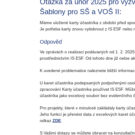
Otázka za únor 2025 pro výzv
Šablony pro SŠ a VOŠ II:
Máme uložené karty účastníka z období před spo
Je potřeba karty znovu vytisknout z IS ESF nebo 
Odpověď
Ve zprávách o realizaci podávaných od 1. 2. 202
prostřednictvím IS ESF. Od tohoto dne již nelze 
K uvedené problematice naleznete bližší informa
U karet účastníka podepsaných podpořenými osoba
zpracování Karty účastníka používat IS ESF. Může 
účastníka jako excelový soubor bez evidenčního č
Pro projekty, které v minulosti zakládaly karty úč
Jeho funkcí je přenést data z excelových karet úča
odkaz
ZDE
.
S Vašimi dotazy se můžete obracet na konzultačn