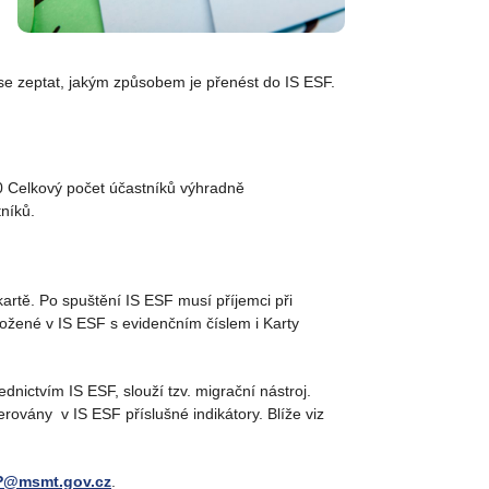
e zeptat, jakým způsobem je přenést do IS ESF.
00 Celkový počet účastníků výhradně
níků.
rtě. Po spuštění IS ESF musí příjemci při
ložené v IS ESF s evidenčním číslem i Karty
dnictvím IS ESF, slouží tzv. migrační nástroj.
erovány v IS ESF příslušné indikátory. Blíže viz
P@msmt.gov.cz
.