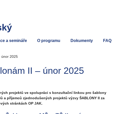
ský
ce a semináře
O programu
Dokumenty
FAQ
– únor 2025
lonám II – únor 2025
ých projektů ve spolupráci s konzultační linkou pro šablony
elů a příjemců zjednodušených projektů výzvy ŠABLONY II za
ových stránkách OP JAK.