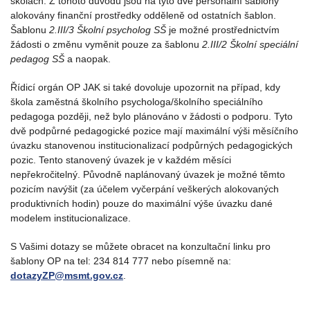
školách. Z tohoto důvodu jsou na tyto dvě personální šablony
alokovány finanční prostředky odděleně od ostatních šablon.
Šablonu
2.III/3 Školní psycholog SŠ
je možné prostřednictvím
žádosti o změnu vyměnit pouze za šablonu
2.III/2 Školní speciální
pedagog SŠ
a naopak.
Řídicí orgán OP JAK si také dovoluje upozornit na případ, kdy
škola zaměstná školního psychologa/školního speciálního
pedagoga později, než bylo plánováno v žádosti o podporu. Tyto
dvě podpůrné pedagogické pozice mají maximální výši měsíčního
úvazku stanovenou institucionalizací podpůrných pedagogických
pozic. Tento stanovený úvazek je v každém měsíci
nepřekročitelný. Původně naplánovaný úvazek je možné těmto
pozicím navýšit (za účelem vyčerpání veškerých alokovaných
produktivních hodin) pouze do maximální výše úvazku dané
modelem institucionalizace.
S Vašimi dotazy se můžete obracet na konzultační linku pro
šablony OP na tel: 234 814 777 nebo písemně na:
dotazyZP@msmt.gov.cz
.