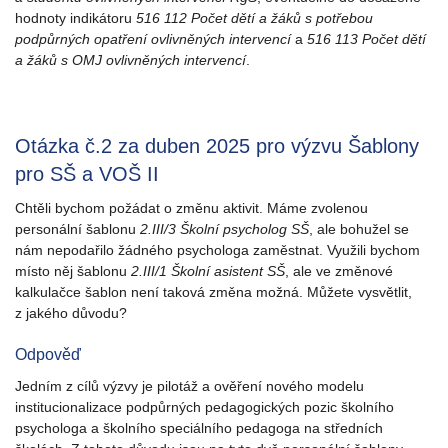
hodnoty indikátoru
516 112 Počet dětí a žáků s potřebou
podpůrných opatření ovlivněných intervencí
a
516 113 Počet dětí
a žáků s OMJ ovlivněných intervencí
.
Otázka č.2 za duben 2025 pro výzvu Šablony
pro SŠ a VOŠ II
Chtěli bychom požádat o změnu aktivit. Máme zvolenou
personální šablonu
2.III/3 Školní psycholog SŠ
, ale bohužel se
nám nepodařilo žádného psychologa zaměstnat. Využili bychom
místo něj šablonu
2.III/1 Školní asistent SŠ
, ale ve změnové
kalkulačce šablon není taková změna možná. Můžete vysvětlit,
z jakého důvodu?
Odpověď
Jedním z cílů výzvy je pilotáž a ověření nového modelu
institucionalizace podpůrných pedagogických pozic školního
psychologa a školního speciálního pedagoga na středních