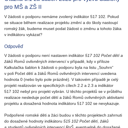
pro MŠ a ZŠ II
V žádosti o podporu nemáme zvolený indikátor 517 102. Pokud
se situace během realizace projektu změní a do školy nastoupí
romský žák, budeme muset podat žádost o změnu a tohoto žáka
v indikátoru vykázat?
Odpověď
V žádosti o podporu není nastaven indikátor
517 102 Počet dětí a
žáků Romů ovlivněných intervencí
v případě, kdy v příloze
Kalkulačka šablon k žádosti o podporu byla na listu „Souhrn“
v poli Počet dětí a žáků Romů ovlivněných intervencí uvedena
hodnota 0 (nebo bylo pole prázdné). V takovém případě je celý
projekt realizován ve specifických cílech 2.2 a 2.3 a indikátor
517 102 nebyl pro projekt vybrán. U těchto projektů se v průběhu
realizace nesleduje počet dětí a žáků Romů ovlivněných aktivitami
projektu a dosažená hodnota indikátoru 517 102 se nevykazuje.
Podpořené romské děti a žáci budou v těchto projektech zahrnuti
do dosažené hodnoty indikátoru
515 102 Počet dětí, žáků
a studentů ovlivněných intervencí RgŠ
, eventuelně do dosažené