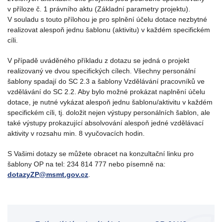
v příloze č. 1 právního aktu (Základní parametry projektu).
V souladu s touto přílohou je pro splnění účelu dotace nezbytné
realizovat alespoň jednu šablonu (aktivitu) v každém specifickém
cíli.
V případě uváděného příkladu z dotazu se jedná o projekt
realizovaný ve dvou specifických cílech. Všechny personální
šablony spadají do SC 2.3 a šablony Vzdělávání pracovníků ve
vzdělávání do SC 2.2. Aby bylo možné prokázat naplnění účelu
dotace, je nutné vykázat alespoň jednu šablonu/aktivitu v každém
specifickém cíli, tj. doložit nejen výstupy personálních šablon, ale
také výstupy prokazující absolvování alespoň jedné vzdělávací
aktivity v rozsahu min. 8 vyučovacích hodin.
S Vašimi dotazy se můžete obracet na konzultační linku pro
šablony OP na tel: 234 814 777 nebo písemně na:
dotazyZP@msmt.gov.cz
.