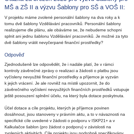
MŠ a ZŠ II a výzvu Šablony pro SŠ a VOŠ II:
V projektu máme zvolené personální šablony na dva roky a k
tomu dvě šablony Vzdělávání pracovníků. Personální šablony
realizujeme dle plánu, ale obáváme se, že nebudeme schopni
splnit ani jednu šablonu Vzdělávání pracovníků. Je možné za tyto
dvě šablony vrátit nevyčerpané finanční prostředky?
Odpověď
Zjednodušeně lze odpovědět, že i nadále platí, že v rámci
kontroly závěrečné zprávy o realizaci a žádosti o platbu jsou
vyčísleny nevyužité finanční prostředky a příjemce je vyzván
k jejich vrácení. Je ale rovněž na místě upozornit, že do
závěrečného vyčíslení nevyužitých finančních prostředků vstupuje
ještě posouzení splnění účelu, na který byla dotace poskytnuta.
Účel dotace a cíle projektu, kterých je příjemce povinen
dosáhnout, jsou stanoveny v právním aktu, a to v návaznosti na
specifické cíle uvedené v žádosti o podporu v ISKP21+ a v
Kalkulačce šablon (pro žádost o podporu) v závislosti na
zvolených aktivitách. Cíle projektu jsou podrobně specifikovány