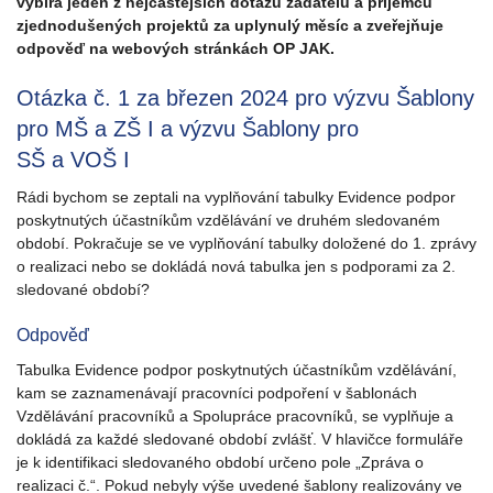
vybírá jeden z nejčastějších dotazů žadatelů a příjemců
zjednodušených projektů za uplynulý měsíc a zveřejňuje
odpověď na webových stránkách OP JAK.
Otázka č. 1 za březen 2024 pro výzvu Šablony
pro MŠ a ZŠ I a výzvu Šablony pro
SŠ a VOŠ I
Rádi bychom se zeptali na vyplňování tabulky Evidence podpor
poskytnutých účastníkům vzdělávání ve druhém sledovaném
období. Pokračuje se ve vyplňování tabulky doložené do 1. zprávy
o realizaci nebo se dokládá nová tabulka jen s podporami za 2.
sledované období?
Odpověď
Tabulka Evidence podpor poskytnutých účastníkům vzdělávání,
kam se zaznamenávají pracovníci podpoření v šablonách
Vzdělávání pracovníků a Spolupráce pracovníků, se vyplňuje a
dokládá za každé sledované období zvlášť. V hlavičce formuláře
je k identifikaci sledovaného období určeno pole „Zpráva o
realizaci č.“. Pokud nebyly výše uvedené šablony realizovány ve