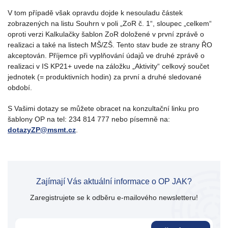
V tom případě však opravdu dojde k nesouladu částek
zobrazených na listu Souhrn v poli „ZoR č. 1“, sloupec „celkem“
oproti verzi Kalkulačky šablon ZoR doložené v první zprávě o
realizaci a také na listech MŠ/ZŠ. Tento stav bude ze strany ŘO
akceptován. Příjemce při vyplňování údajů ve druhé zprávě o
realizaci v IS KP21+ uvede na záložku „Aktivity“ celkový součet
jednotek (= produktivních hodin) za první a druhé sledované
období.
S Vašimi dotazy se můžete obracet na konzultační linku pro
šablony OP na tel: 234 814 777 nebo písemně na:
dotazyZP@msmt.cz
.
Zajímají Vás aktuální informace o OP JAK?
Zaregistrujete se k odběru e-mailového newsletteru!