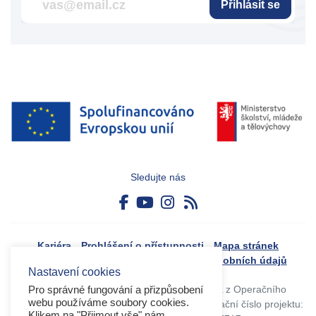
Přihlásit se
Sledujte nás
Kariéra
Prohlášení o přístupnosti
Mapa stránek
Boj proti korupci
Zásady ochrany osobních údajů
Nastavení cookies
Tvorba webového portálu byla financovaná z Operačního
Pro správné fungování a přizpůsobení
webu používáme soubory cookies.
programu Výzkum, vývoj a vzdělávání. Registrační číslo projektu:
Klikem na "Přijmout vše" nám