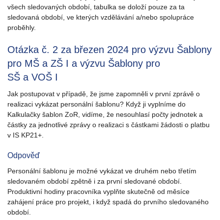
všech sledovaných období, tabulka se doloží pouze za ta
sledovaná období, ve kterých vzdělávání a/nebo spolupráce
proběhly.
Otázka č. 2 za březen 2024 pro výzvu Šablony
pro MŠ a ZŠ I a výzvu Šablony pro
SŠ a VOŠ I
Jak postupovat v případě, že jsme zapomněli v první zprávě o
realizaci vykázat personální šablonu? Když ji vyplníme do
Kalkulačky šablon ZoR, vidíme, že nesouhlasí počty jednotek a
částky za jednotlivé zprávy o realizaci s částkami žádosti o platbu
v IS KP21+.
Odpověď
Personální šablonu je možné vykázat ve druhém nebo třetím
sledovaném období zpětně i za první sledované období.
Produktivní hodiny pracovníka vyplňte skutečně od měsíce
zahájení práce pro projekt, i když spadá do prvního sledovaného
období.