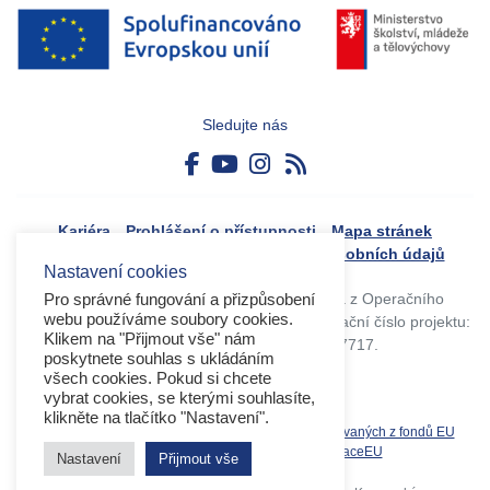
Sledujte nás
Kariéra
Prohlášení o přístupnosti
Mapa stránek
Boj proti korupci
Zásady ochrany osobních údajů
Nastavení cookies
Tvorba webového portálu byla financovaná z Operačního
Pro správné fungování a přizpůsobení
webu používáme soubory cookies.
programu Výzkum, vývoj a vzdělávání. Registrační číslo projektu:
Klikem na "Přijmout vše" nám
CZ.02.4.125/0.0/0.0/17_045/0017717.
poskytnete souhlas s ukládáním
všech cookies. Pokud si chcete
vybrat cookies, se kterými souhlasíte,
klikněte na tlačítko "Nastavení".
Související weby:
Databáze produktů spolufinancovaných z fondů EU
OPVVV
EK
MS2021+
MŠMT
DotaceEU
Nastavení
Přijmout vše