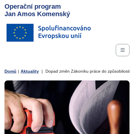
Operační program
Jan Amos Komenský
Domů
|
Aktuality
|
Dopad změn Zákoníku práce do způsobilosti 