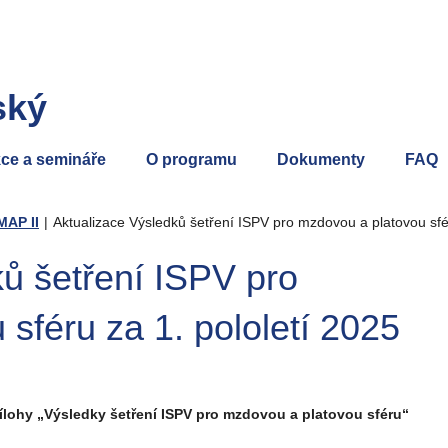
ský
ce a semináře
O programu
Dokumenty
FAQ
MAP II
|
Aktualizace Výsledků šetření ISPV pro mzdovou a platovou sfér
ů šetření ISPV pro
sféru za 1. pololetí 2025
řílohy „Výsledky šetření ISPV pro mzdovou a platovou sféru“