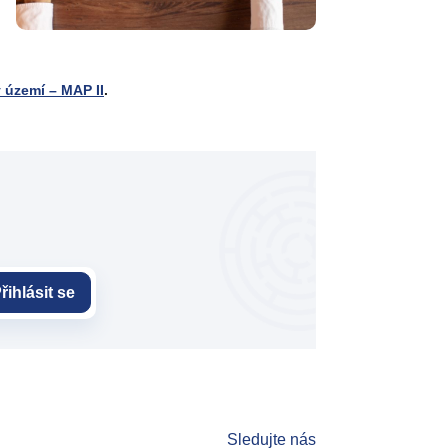
 území – MAP II
.
řihlásit se
Sledujte nás