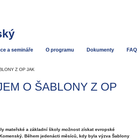
ský
ce a semináře
O programu
Dokumenty
FAQ
BLONY Z OP JAK
JEM O ŠABLONY Z OP
ly mateřské a základní školy možnost získat evropské
Komenský. Během jedenácti měsíců, kdy byla výzva Šablony