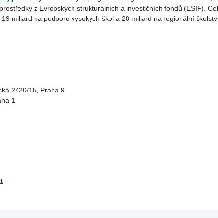
středky z Evropských strukturálních a investičních fondů (ESIF). Celk
19 miliard na podporu vysokých škol a 28 miliard na regionální školství
ská 2420/15, Praha 9
aha 1
t