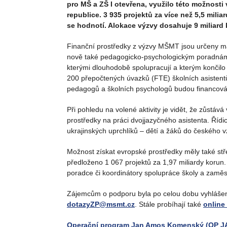
pro MŠ a ZŠ I otevřena, využilo této možnosti
republice. 3 935 projektů za více než 5,5 milia
se hodnotí. Alokace výzvy dosahuje 9 miliard 
Finanční prostředky z výzvy MŠMT jsou určeny m
nově také pedagogicko-psychologickým poradnám. 
kterými dlouhodobě spolupracují a kterým končilo
200 přepočtených úvazků (FTE) školních asistent
pedagogů a školních psychologů budou financová
Při pohledu na volené aktivity je vidět, že zůstáv
prostředky na práci dvojjazyčného asistenta. Řídi
ukrajinských uprchlíků – dětí a žáků do českého 
Možnost získat evropské prostředky měly také stř
předloženo 1 067 projektů za 1,97 miliardy korun.
poradce či koordinátory spolupráce školy a zaměs
Zájemcům o podporu byla po celou dobu vyhlášení
dotazyZP@msmt.cz
. Stále probíhají také
online
Operační program Jan Amos Komenský (OP J