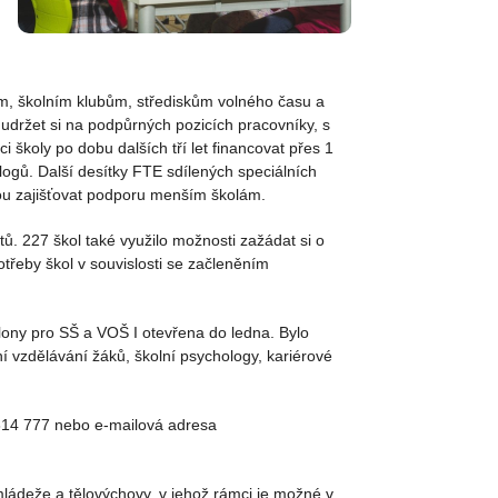
, školním klubům, střediskům volného času a
udržet si na podpůrných pozicích pracovníky, s
školy po dobu dalších tří let financovat přes 1
gů. Další desítky FTE sdílených speciálních
ou zajišťovat podporu menším školám.
ktů. 227 škol také využilo možnosti zažádat si o
otřeby škol v souvislosti se začleněním
lony pro SŠ a VOŠ I otevřena do ledna. Bylo
í vzdělávání žáků, školní psychology, kariérové
 814 777 nebo e-mailová adresa
mládeže a tělovýchovy, v jehož rámci je možné v