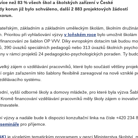
 více než 83 % všech škol a školských zařízení v České
rdy korun již bylo schváleno, další 2 883 projektových žádostí
korun.
ateřským, základním a základním uměleckým školám, školním družinám
Prioritou při vyhlašování výzvy
v loňském roce
bylo umožnit školám 
 financování ze šablon OP VVV. Díky evropským dotacím tak budou moci 
ů, 390 úvazků speciálních pedagogů nebo 313 úvazků školních psycholo
ny v rámci projektů 24 pedagogicko-psychologických poraden. Ty bud
á velký zájem o vzdělávání pracovníků, které bylo součástí většiny proje
cí orgán zařazením této šablony flexibilně zareagoval na nově vzniklé p
vzdělávacího systému.
ední, vyšší odborné školy a domovy mládeže, pro které byla výzva Šab
 Kromě financování vzdělávání pracovníků měly školy zájem o inovativn
tnavatele.
 výzvy a nadále bude k dispozici konzultační linka na čísle +420 234
 semináře
pro příjemce.
AK)
je víceletým tematickým programem v gesci Ministerstva školství, 