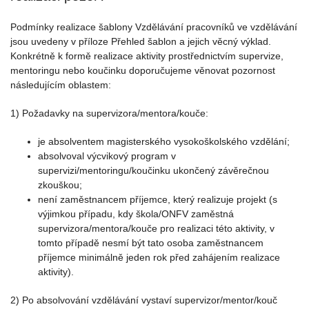
Podmínky realizace šablony Vzdělávání pracovníků ve vzdělávání
jsou uvedeny v příloze Přehled šablon a jejich věcný výklad.
Konkrétně k formě realizace aktivity prostřednictvím supervize,
mentoringu nebo koučinku doporučujeme věnovat pozornost
následujícím oblastem:
1) Požadavky na supervizora/mentora/kouče:
je absolventem magisterského vysokoškolského vzdělání;
absolvoval výcvikový program v
supervizi/mentoringu/koučinku ukončený závěrečnou
zkouškou;
není zaměstnancem příjemce, který realizuje projekt (s
výjimkou případu, kdy škola/ONFV zaměstná
supervizora/mentora/kouče pro realizaci této aktivity, v
tomto případě nesmí být tato osoba zaměstnancem
příjemce minimálně jeden rok před zahájením realizace
aktivity).
2) Po absolvování vzdělávání vystaví supervizor/mentor/kouč