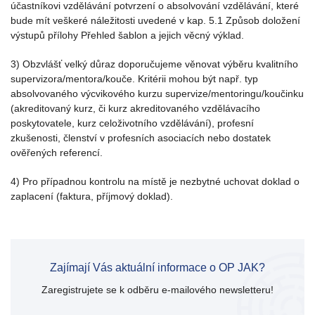
účastníkovi vzdělávání potvrzení o absolvování vzdělávání, které
bude mít veškeré náležitosti uvedené v kap. 5.1 Způsob doložení
výstupů přílohy Přehled šablon a jejich věcný výklad.
3) Obzvlášť velký důraz doporučujeme věnovat výběru kvalitního
supervizora/mentora/kouče. Kritérii mohou být např. typ
absolvovaného výcvikového kurzu supervize/mentoringu/koučinku
(akreditovaný kurz, či kurz akreditovaného vzdělávacího
poskytovatele, kurz celoživotního vzdělávání), profesní
zkušenosti, členství v profesních asociacích nebo dostatek
ověřených referencí.
4) Pro případnou kontrolu na místě je nezbytné uchovat doklad o
zaplacení (faktura, příjmový doklad).
Zajímají Vás aktuální informace o OP JAK?
Zaregistrujete se k odběru e-mailového newsletteru!