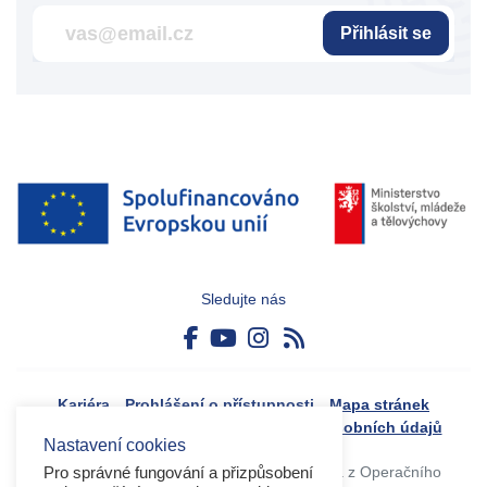
Přihlásit se
Sledujte nás
Kariéra
Prohlášení o přístupnosti
Mapa stránek
Boj proti korupci
Zásady ochrany osobních údajů
Nastavení cookies
Tvorba webového portálu byla financovaná z Operačního
Pro správné fungování a přizpůsobení