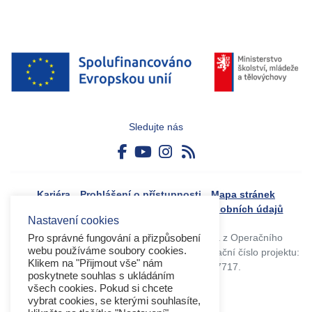
Sledujte nás
Kariéra
Prohlášení o přístupnosti
Mapa stránek
Boj proti korupci
Zásady ochrany osobních údajů
Nastavení cookies
Tvorba webového portálu byla financovaná z Operačního
Pro správné fungování a přizpůsobení
webu používáme soubory cookies.
programu Výzkum, vývoj a vzdělávání. Registrační číslo projektu:
Klikem na "Přijmout vše" nám
CZ.02.4.125/0.0/0.0/17_045/0017717.
poskytnete souhlas s ukládáním
všech cookies. Pokud si chcete
vybrat cookies, se kterými souhlasíte,