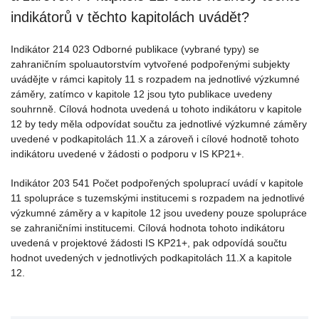
indikátorů v těchto kapitolách uvádět?
Indikátor 214 023 Odborné publikace (vybrané typy) se
zahraničním spoluautorstvím vytvořené podpořenými subjekty
uvádějte v rámci kapitoly 11 s rozpadem na jednotlivé výzkumné
záměry, zatímco v kapitole 12 jsou tyto publikace uvedeny
souhrnně. Cílová hodnota uvedená u tohoto indikátoru v kapitole
12 by tedy měla odpovídat součtu za jednotlivé výzkumné záměry
uvedené v podkapitolách 11.X a zároveň i cílové hodnotě tohoto
indikátoru uvedené v žádosti o podporu v IS KP21+.
Indikátor 203 541 Počet podpořených spoluprací uvádí v kapitole
11 spolupráce s tuzemskými institucemi s rozpadem na jednotlivé
výzkumné záměry a v kapitole 12 jsou uvedeny pouze spolupráce
se zahraničními institucemi. Cílová hodnota tohoto indikátoru
uvedená v projektové žádosti IS KP21+, pak odpovídá součtu
hodnot uvedených v jednotlivých podkapitolách 11.X a kapitole
12.