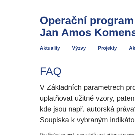
Operační program
Jan Amos Komen
Aktuality
Výzvy
Projekty
Ak
FAQ
V Základních parametrech proj
uplatňovat užitné vzory, pate
kde jsou např. autorská práva
Soupiska k vybraným indiká
Do důvěryhodných repozitářů mají příjemci povinn