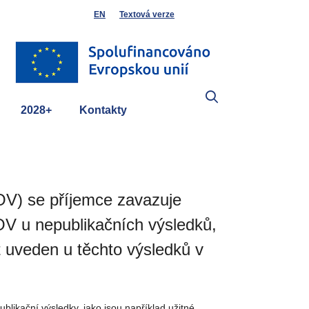
EN
Textová verze
2028+
Kontakty
(OV) se příjemce zavazuje
 OV u nepublikačních výsledků,
t uveden u těchto výsledků v
likační výsledky, jako jsou například užitné