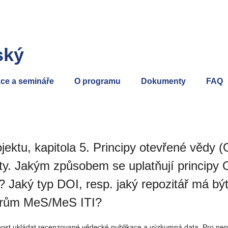
ský
ce a semináře
O programu
Dokumenty
FAQ
ektu, kapitola 5. Principy otevřené vědy 
nty. Jakým způsobem se uplatňují principy
? Jaký typ DOI, resp. jaký repozitář má bý
torům MeS/MeS ITI?
ost ukládat recenzované vědecké publikace a výzkumná data. Pro nepub