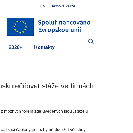
EN
Textová verze
2028+
Kontakty
uskutečňovat stáže ve firmách
ou z možných forem zde uvedených jsou „stáže u
i realizaci šablony je nezbytné dodržet všechny