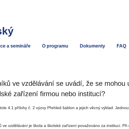
ský
ce a semináře
O programu
Dokumenty
FAQ
íků ve vzdělávání se uvádí, že se mohou 
olské zařízení firmou nebo institucí?
ole 4.1 přílohy č. 2 výzvy Přehled šablon a jejich věcný výklad. Jedn
ů ve vzdělávání
je škola a školské zařízení považováno za instituci. Př