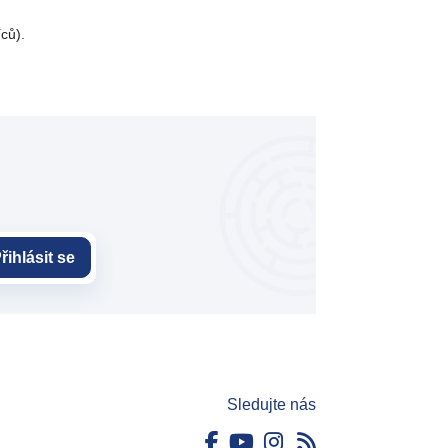
ců).
řihlásit se
Sledujte nás