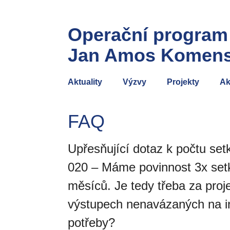
Operační program
Jan Amos Komen
Aktuality
Výzvy
Projekty
Ak
FAQ
Upřesňující dotaz k počtu set
020 – Máme povinnost 3x setk
měsíců. Je tedy třeba za proj
výstupech nenavázaných na in
potřeby?