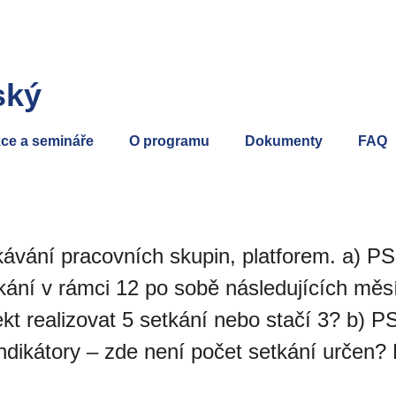
ský
ce a semináře
O programu
Dokumenty
FAQ
kávání pracovních skupin, platforem. a) PS
ání v rámci 12 po sobě následujících měsíc
ekt realizovat 5 setkání nebo stačí 3? b) P
dikátory – zde není počet setkání určen?