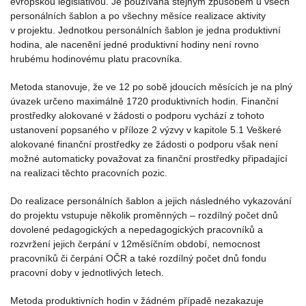
evropskou legislativou. Je používána stejným způsobem u všech
personálních šablon a po všechny měsíce realizace aktivity
v projektu. Jednotkou personálních šablon je jedna produktivní
hodina, ale nacenění jedné produktivní hodiny není rovno
hrubému hodinovému platu pracovníka.
Metoda stanovuje, že ve 12 po sobě jdoucích měsících je na plný
úvazek určeno maximálně 1720 produktivních hodin. Finanční
prostředky alokované v žádosti o podporu vychází z tohoto
ustanovení popsaného v příloze 2 výzvy v kapitole 5.1 Veškeré
alokované finanční prostředky ze žádosti o podporu však není
možné automaticky považovat za finanční prostředky připadající
na realizaci těchto pracovních pozic.
Do realizace personálních šablon a jejich následného vykazování
do projektu vstupuje několik proměnných – rozdílný počet dnů
dovolené pedagogických a nepedagogických pracovníků a
rozvržení jejich čerpání v 12měsíčním období, nemocnost
pracovníků či čerpání OČR a také rozdílný počet dnů fondu
pracovní doby v jednotlivých letech.
Metoda produktivních hodin v žádném případě nezakazuje