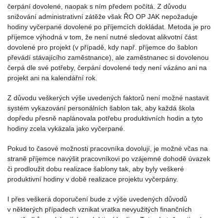
čerpání dovolené, naopak s ním předem počítá. Z důvodu
snižování administrativní zátěže však ŘO OP JAK nepožaduje
hodiny vyčerpané dovolené po příjemcích dokládat. Metoda je pro
příjemce výhodná v tom, že není nutné sledovat alikvotní část
dovolené pro projekt (v případě, kdy např. příjemce do šablon
převádí stávajícího zaměstnance), ale zaměstnanec si dovolenou
čerpá dle své potřeby, čerpání dovolené tedy není vázáno ani na
projekt ani na kalendářní rok.
Z důvodu veškerých výše uvedených faktorů není možné nastavit
systém vykazování personálních šablon tak, aby každá škola
dopředu přesně naplánovala potřebu produktivních hodin a tyto
hodiny zcela vykázala jako vyčerpané.
Pokud to časové možnosti pracovníka dovolují, je možné včas na
straně příjemce navýšit pracovníkovi po vzájemné dohodě úvazek
či prodloužit dobu realizace šablony tak, aby byly veškeré
produktivní hodiny v době realizace projektu vyčerpány.
I přes veškerá doporučení bude z výše uvedených důvodů
v některých případech vznikat vratka nevyužitých finančních