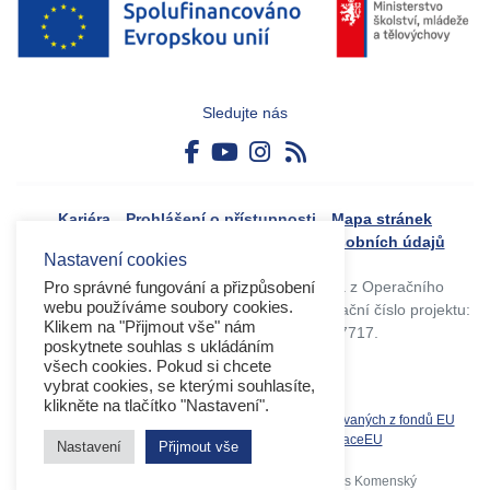
Sledujte nás
Kariéra
Prohlášení o přístupnosti
Mapa stránek
Boj proti korupci
Zásady ochrany osobních údajů
Nastavení cookies
Tvorba webového portálu byla financovaná z Operačního
Pro správné fungování a přizpůsobení
webu používáme soubory cookies.
programu Výzkum, vývoj a vzdělávání. Registrační číslo projektu:
Klikem na "Přijmout vše" nám
CZ.02.4.125/0.0/0.0/17_045/0017717.
poskytnete souhlas s ukládáním
všech cookies. Pokud si chcete
vybrat cookies, se kterými souhlasíte,
klikněte na tlačítko "Nastavení".
Související weby:
Databáze produktů spolufinancovaných z fondů EU
OPVVV
EK
MS2021+
MŠMT
DotaceEU
Nastavení
Přijmout vše
Copyright 2026 © Operační program Jan Amos Komenský