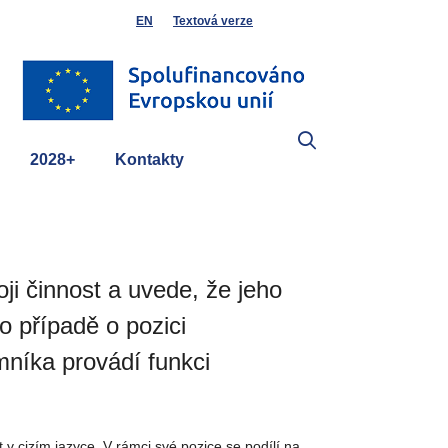
EN
Textová verze
2028+
Kontakty
i činnost a uvede, že jeho
o případě o pozici
mníka provádí funkci
v cizím jazyce. V rámci své pozice se podílí na