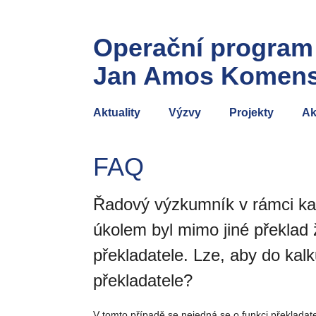
Operační program
Jan Amos Komen
Aktuality
Výzvy
Projekty
Ak
FAQ
Řadový výzkumník v rámci kalk
úkolem byl mimo jiné překlad 
překladatele. Lze, aby do kal
překladatele?
V tomto případě se nejedná se o funkci překladate