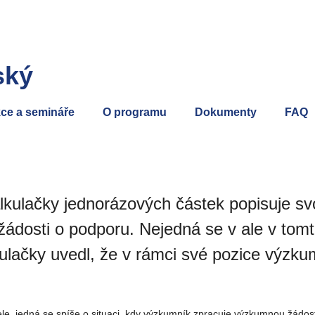
ský
ce a semináře
O programu
Dokumenty
FAQ
ulačky jednorázových částek popisuje svoj
žádosti o podporu. Nejedná se v ale v tomt
kulačky uvedl, že v rámci své pozice výzku
le, jedná se spíše o situaci, kdy výzkumník zpracuje výzkumnou žádost 