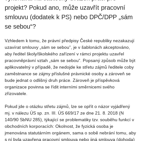
projekt? Pokud ano, může uzavřít pracovní
smlouvu (dodatek k PS) nebo DPČ/DPP „sám
se sebou“?
Vzhledem k tomu, že právní předpisy České republiky nezakazují
uzavírat smlouvy „sám se sebou“, je v šablonách akceptováno,
aby ředitel školy/školského zařízení v rámci projektu uzavřel
pracovněprávní vztah „sám se sebou“. Popsaný způsob může být
aplikovatelný v případě, že nedojde ke střetu zájmů ředitele coby
zaměstnance se zájmy příslušné právnické osoby a zároveň se
bude jednat o odlišný druh práce. Zároveň je příspěvková
organizace povinna se řídit interními směrnicemi svého
zřizovatele.
Pokud jde o otázku střetu zájmů, lze se opřít o názor vyjádřený
mj. v nálezu ÚS sp. zn. III. ÚS 669/17 ze dne 21. 8. 2018 (N
140/90 SbNU 285), týkající se problematiky tzv. souběhu funkcí v
obchodních korporacích: Okolnost, že fyzická osoba je
jmenována statutárním orgánem, sama o sobě nebrání tomu, aby
s ní byla uzavřena pracovní smlouva nebo jiná smlouva (dohoda)