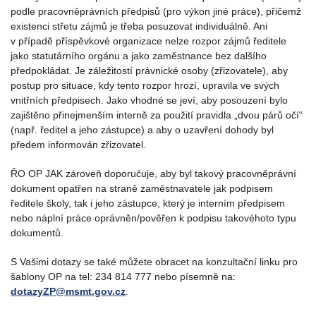
podle pracovněprávních předpisů (pro výkon jiné práce), přičemž
existenci střetu zájmů je třeba posuzovat individuálně. Ani
v případě příspěvkové organizace nelze rozpor zájmů ředitele
jako statutárního orgánu a jako zaměstnance bez dalšího
předpokládat. Je záležitostí právnické osoby (zřizovatele), aby
postup pro situace, kdy tento rozpor hrozí, upravila ve svých
vnitřních předpisech. Jako vhodné se jeví, aby posouzení bylo
zajištěno přinejmenším interně za použití pravidla „dvou párů očí“
(např. ředitel a jeho zástupce) a aby o uzavření dohody byl
předem informován zřizovatel.
ŘO OP JAK zároveň doporučuje, aby byl takový pracovněprávní
dokument opatřen na straně zaměstnavatele jak podpisem
ředitele školy, tak i jeho zástupce, který je interním předpisem
nebo náplní práce oprávněn/pověřen k podpisu takovéhoto typu
dokumentů.
S Vašimi dotazy se také můžete obracet na konzultační linku pro
šablony OP na tel: 234 814 777 nebo písemně na:
dotazyZP@msmt.gov.cz
.