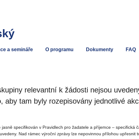
ský
ce a semináře
O programu
Dokumenty
FAQ
kupiny relevantní k žádosti nejsou uveden
o, aby tam byly rozepisovány jednotlivé akce
jasně specifikován v Pravidlech pro žadatele a příjemce – specifická čá
uvedeny. Nad rámec výroční zprávy lze nepovinnou přílohou upřesnit to