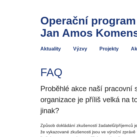
Operační program
Jan Amos Komen
Aktuality
Výzvy
Projekty
Ak
FAQ
Proběhlé akce naší pracovní s
organizace je příliš velká na t
jinak?
Způsob dokládání zkušeností žadatelů/příjemců je 
že vykazované zkušenosti jsou ve výroční zprávě 