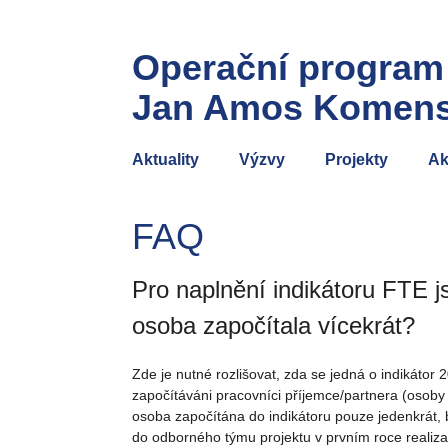
Operační program
Jan Amos Komen
Aktuality
Výzvy
Projekty
Ak
FAQ
Pro naplnění indikátoru FTE j
osoba započítala vícekrát?
Zde je nutné rozlišovat, zda se jedná o indikáto
započítáváni pracovníci příjemce/partnera (osoby
osoba započítána do indikátoru pouze jedenkrát, 
do odborného týmu projektu v prvním roce realiz