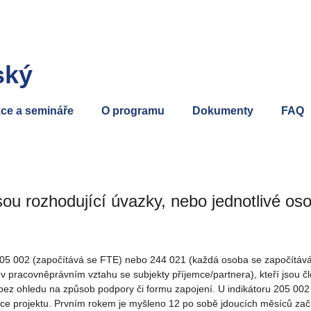
ský
ce a semináře
O programu
Dokumenty
FAQ
sou rozhodující úvazky, nebo jednotlivé o
r 205 002 (započítává se FTE) nebo 244 021 (každá osoba se započítává
 v pracovněprávním vztahu se subjekty příjemce/partnera), kteří jsou č
bez ohledu na způsob podpory či formu zapojení. U indikátoru 205 002
ace projektu. Prvním rokem je myšleno 12 po sobě jdoucích měsíců zač