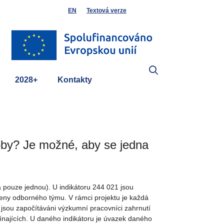
EN
Textová verze
2028+
Kontakty
soby? Je možné, aby se jedna
 pouze jednou). U indikátoru 244 021 jsou
leny odborného týmu. V rámci projektu je každá
 jsou započítáváni výzkumní pracovníci zahrnutí
ínajících. U daného indikátoru je úvazek daného