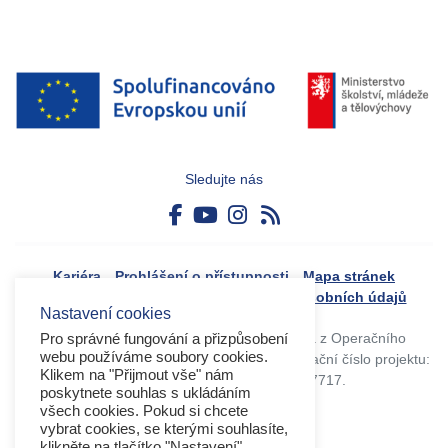
Sledujte nás
Kariéra
Prohlášení o přístupnosti
Mapa stránek
Boj proti korupci
Zásady ochrany osobních údajů
Nastavení cookies
Tvorba webového portálu byla financovaná z Operačního
Pro správné fungování a přizpůsobení
webu používáme soubory cookies.
programu Výzkum, vývoj a vzdělávání. Registrační číslo projektu:
Klikem na "Přijmout vše" nám
CZ.02.4.125/0.0/0.0/17_045/0017717.
poskytnete souhlas s ukládáním
všech cookies. Pokud si chcete
vybrat cookies, se kterými souhlasíte,
klikněte na tlačítko "Nastavení".