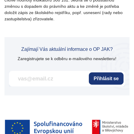
cílové hodnoty indikátoru 508 102. Jedná se o podstatnou
změnou s dopadem do právního aktu a ke změně je potřeba
doložit zápis ze školského rejstříku, popř. usnesení (rady nebo
zastupitelstva) zřizovatele.
Zajímají Vás aktuální informace o OP JAK?
Zaregistrujete se k odběru e-mailového newsletteru!
Přihlásit se