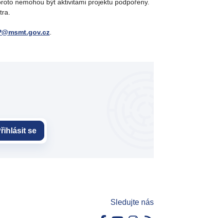
 proto nemohou být aktivitami projektu podpořeny.
tra.
P@msmt.gov.cz
.
řihlásit se
Sledujte nás