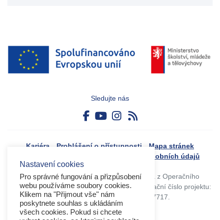
Sledujte nás
Kariéra
Prohlášení o přístupnosti
Mapa stránek
Boj proti korupci
Zásady ochrany osobních údajů
Nastavení cookies
Tvorba webového portálu byla financovaná z Operačního
Pro správné fungování a přizpůsobení
webu používáme soubory cookies.
programu Výzkum, vývoj a vzdělávání. Registrační číslo projektu:
Klikem na "Přijmout vše" nám
CZ.02.4.125/0.0/0.0/17_045/0017717.
poskytnete souhlas s ukládáním
všech cookies. Pokud si chcete