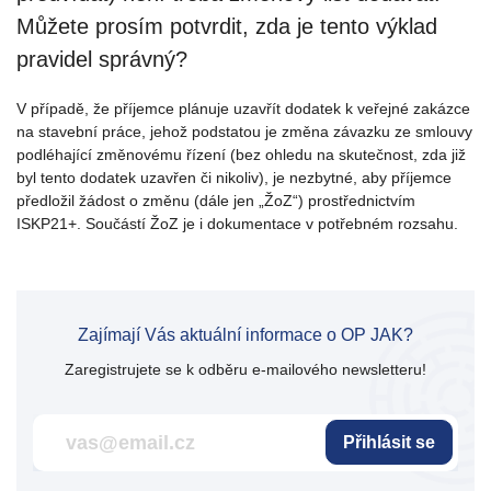
Můžete prosím potvrdit, zda je tento výklad
pravidel správný?
V případě, že příjemce plánuje uzavřít dodatek k veřejné zakázce
na stavební práce, jehož podstatou je změna závazku ze smlouvy
podléhající změnovému řízení (bez ohledu na skutečnost, zda již
byl tento dodatek uzavřen či nikoliv), je nezbytné, aby příjemce
předložil žádost o změnu (dále jen „ŽoZ“) prostřednictvím
ISKP21+. Součástí ŽoZ je i dokumentace v potřebném rozsahu.
Zajímají Vás aktuální informace o OP JAK?
Zaregistrujete se k odběru e-mailového newsletteru!
Přihlásit se