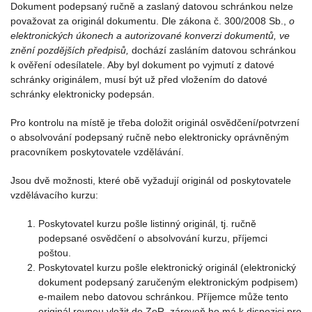
Dokument podepsaný ručně a zaslaný datovou schránkou nelze
považovat za originál dokumentu. Dle zákona č. 300/2008 Sb.,
o
elektronických úkonech a autorizované konverzi dokumentů, ve
znění pozdějších předpisů,
dochází zasláním datovou schránkou
k ověření odesílatele. Aby byl dokument po vyjmutí z datové
schránky originálem, musí být už před vložením do datové
schránky elektronicky podepsán.
Pro kontrolu na místě je třeba doložit originál osvědčení/potvrzení
o absolvování podepsaný ručně nebo elektronicky oprávněným
pracovníkem poskytovatele vzdělávání.
Jsou dvě možnosti, které obě vyžadují originál od poskytovatele
vzdělávacího kurzu:
Poskytovatel kurzu pošle listinný originál, tj. ručně
podepsané osvědčení o absolvování kurzu, příjemci
poštou.
Poskytovatel kurzu pošle elektronický originál (elektronický
dokument podepsaný zaručeným elektronickým podpisem)
e-mailem nebo datovou schránkou. Příjemce může tento
originál rovnou vložit do ZoR, zároveň ho má k dispozici pro