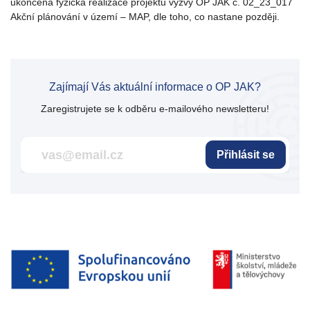
ukončena fyzická realizace projektu výzvy OP JAK č. 02_23_017
Akční plánování v území – MAP, dle toho, co nastane později.
Zajímají Vás aktuální informace o OP JAK?
Zaregistrujete se k odběru e-mailového newsletteru!
Přihlásit se