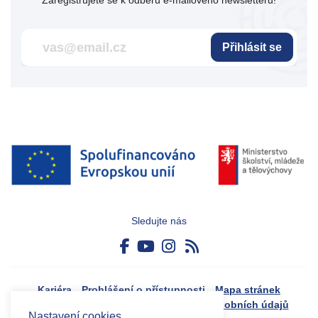
Zaregistrujete se k odběru e-mailového newsletteru!
Přihlásit se
Sledujte nás
Kariéra
Prohlášení o přístupnosti
Mapa stránek
Boj proti korupci
Zásady ochrany osobních údajů
Nastavení cookies