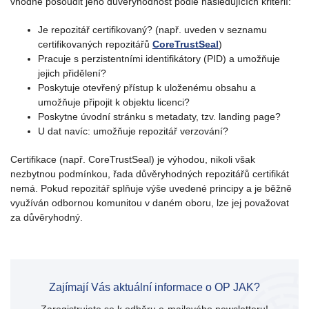
vhodné posoudit jeho důvěryhodnost podle následujících kritérií:
Je repozitář certifikovaný? (např. uveden v seznamu
certifikovaných repozitářů
CoreTrustSeal
)
Pracuje s perzistentními identifikátory (PID) a umožňuje
jejich přidělení?
Poskytuje otevřený přístup k uloženému obsahu a
umožňuje připojit k objektu licenci?
Poskytne úvodní stránku s metadaty, tzv. landing page?
U dat navíc: umožňuje repozitář verzování?
Certifikace (např. CoreTrustSeal) je výhodou, nikoli však
nezbytnou podmínkou, řada důvěryhodných repozitářů certifikát
nemá. Pokud repozitář splňuje výše uvedené principy a je běžně
využíván odbornou komunitou v daném oboru, lze jej považovat
za důvěryhodný.
Zajímají Vás aktuální informace o OP JAK?