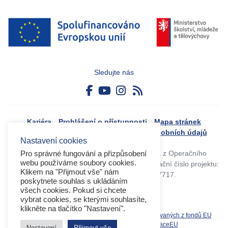
Sledujte nás
Kariéra
Prohlášení o přístupnosti
Mapa stránek
Boj proti korupci
Zásady ochrany osobních údajů
Nastavení cookies
Tvorba webového portálu byla financovaná z Operačního
Pro správné fungování a přizpůsobení
webu používáme soubory cookies.
programu Výzkum, vývoj a vzdělávání. Registrační číslo projektu:
Klikem na "Přijmout vše" nám
CZ.02.4.125/0.0/0.0/17_045/0017717.
poskytnete souhlas s ukládáním
všech cookies. Pokud si chcete
vybrat cookies, se kterými souhlasíte,
klikněte na tlačítko "Nastavení".
Související weby:
Databáze produktů spolufinancovaných z fondů EU
OPVVV
EK
MS2021+
MŠMT
DotaceEU
Nastavení
Přijmout vše