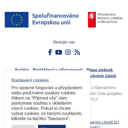
Sledujte nás
Kariéra
Prohlášení o přístupnosti
Mapa stránek
Boj proti korupci
Zásady ochrany osobních údajů
Nastavení cookies
Tvorba webového portálu byla financovaná z Operačního
Pro správné fungování a přizpůsobení
webu používáme soubory cookies.
programu Výzkum, vývoj a vzdělávání. Registrační číslo projektu:
Klikem na "Přijmout vše" nám
CZ.02.4.125/0.0/0.0/17_045/0017717.
poskytnete souhlas s ukládáním
všech cookies. Pokud si chcete
vybrat cookies, se kterými souhlasíte,
klikněte na tlačítko "Nastavení".
Související weby:
Databáze produktů spolufinancovaných z fondů EU
OPVVV
EK
MS2021+
MŠMT
DotaceEU