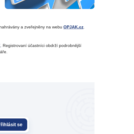
 nahrávány a zveřejněny na webu
OPJAK.cz
.
E
. Registrovaní účastníci obdrží podrobnější
áře.
řihlásit se