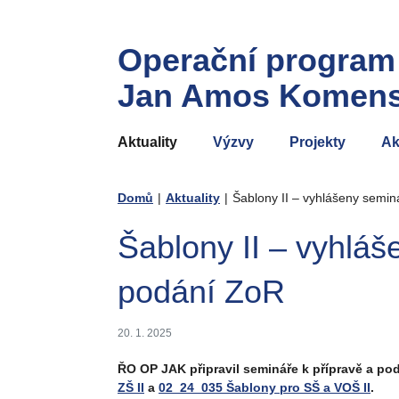
Operační program
Jan Amos Komen
Aktuality
Výzvy
Projekty
Ak
Domů
|
Aktuality
|
Šablony II – vyhlášeny semin
Šablony II – vyhláš
podání ZoR
20. 1. 2025
ŘO OP JAK připravil semináře k přípravě a pod
ZŠ II
a
02_24_035 Šablony pro SŠ a VOŠ II
.