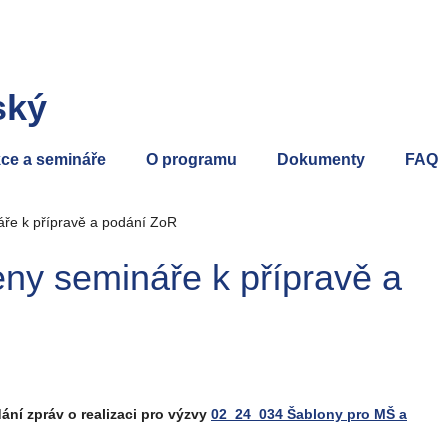
ský
ce a semináře
O programu
Dokumenty
FAQ
áře k přípravě a podání ZoR
eny semináře k přípravě a
ání zpráv o realizaci pro výzvy
02_24_034 Šablony pro MŠ a